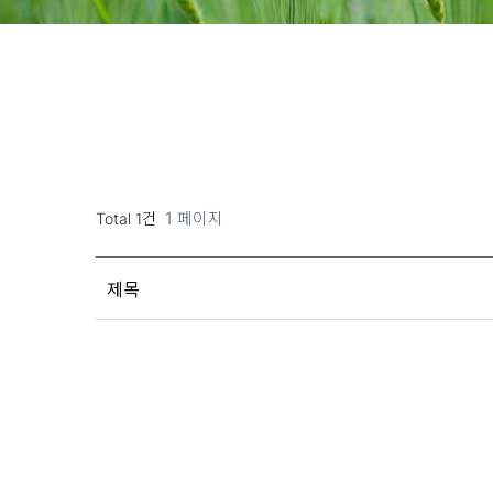
1 페이지
Total 1건
제목