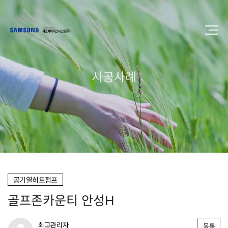
시공사례
공기열히트펌프
골프존카운티 안성H
최고관리자
목록